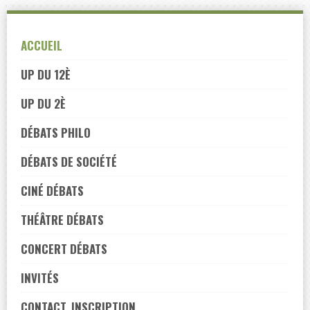
Skip
to
ACCUEIL
navigation
Skip
UP DU 12È
to
UP DU 2È
content
DÉBATS PHILO
DÉBATS DE SOCIÉTÉ
CINÉ DÉBATS
THÉÂTRE DÉBATS
CONCERT DÉBATS
INVITÉS
CONTACT, INSCRIPTION