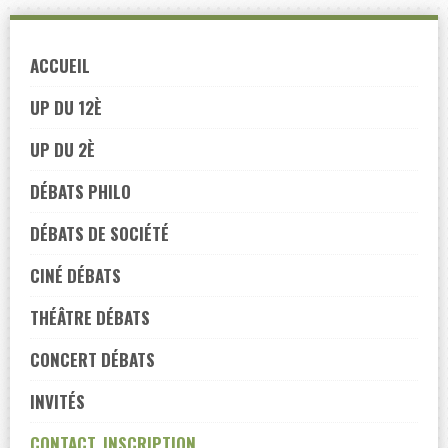
Skip
to
ACCUEIL
navigation
Skip
UP DU 12È
to
UP DU 2È
content
DÉBATS PHILO
DÉBATS DE SOCIÉTÉ
CINÉ DÉBATS
THÉÂTRE DÉBATS
CONCERT DÉBATS
INVITÉS
CONTACT, INSCRIPTION