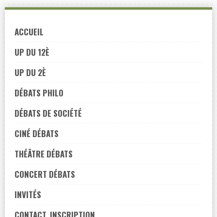
Skip
to
ACCUEIL
navigation
Skip
UP DU 12È
to
UP DU 2È
content
DÉBATS PHILO
DÉBATS DE SOCIÉTÉ
CINÉ DÉBATS
THÉÂTRE DÉBATS
CONCERT DÉBATS
INVITÉS
CONTACT, INSCRIPTION