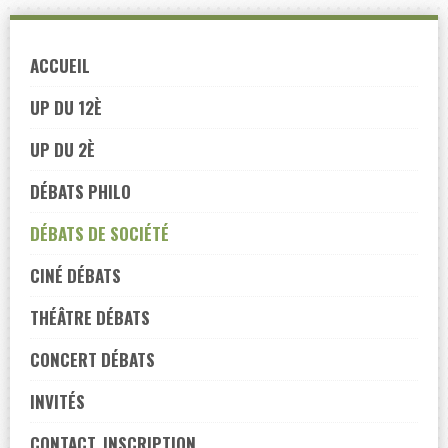
Skip
to
ACCUEIL
navigation
Skip
UP DU 12È
to
UP DU 2È
content
DÉBATS PHILO
DÉBATS DE SOCIÉTÉ
CINÉ DÉBATS
THÉÂTRE DÉBATS
CONCERT DÉBATS
INVITÉS
CONTACT, INSCRIPTION