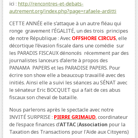
ici :
http://rencontres-et-debats-
autrement.org/index.php?page=rafaele-arditti
CETTE ANNÉE elle s’attaque à un autre fléau qui
ronge gravement l’ÉGALITÉ, un des trois principes
de notre République : Avec
OFFSHORE CIRCUS
, elle
décortique l’évasion fiscale dans une comédie sur
les PARADIS FISCAUX dénoncés récemment par des
journalistes lanceurs d’alerte à propos des
PANAMA PAPERS et les PARADISE PAPERS. Pour
écrire son show elle a beaucoup travaillé avec des
initiés. Ainsi elle a suivi les séances au SÉNAT avec
le sénateur Eric BOCQUET qui a fait de ces abus
fiscaux son cheval de bataille.
Nous parlerons après le spectacle avec notre
INVITÉ SURPRISE :
PIERRE GRIMAUD
,
coordinateur
de l’espace finances d’
ATTAC
(
Association
pour la
Taxation des Transactions pour l'Aide aux Citoyens)