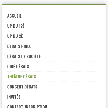
Skip
to
ACCUEIL
navigation
Skip
UP DU 12È
to
UP DU 2È
content
DÉBATS PHILO
DÉBATS DE SOCIÉTÉ
CINÉ DÉBATS
THÉÂTRE DÉBATS
CONCERT DÉBATS
INVITÉS
CONTACT, INSCRIPTION