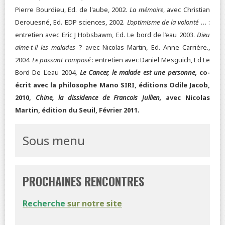
Pierre Bourdieu, Ed. de l'aube, 2002.
La mémoire
, avec Christian
Derouesné, Ed. EDP sciences, 2002.
L’optimisme de la volonté
… :
entretien avec Eric J Hobsbawm, Ed. Le bord de l’eau 2003.
Dieu
aime-t-il les malades
? avec Nicolas Martin, Ed. Anne Carrière.,
2004.
Le passant composé
: entretien avec Daniel Mesguich, Ed Le
Bord De L'eau 2004,
Le Cancer, le malade est une personne
, co-
écrit avec la philosophe Mano SIRI, éditions Odile Jacob,
2010,
Chine, la dissidence de Francois Jullien,
avec Nicolas
Martin, édition du Seuil, Février 2011.
Sous menu
PROCHAINES RENCONTRES
Recherche
sur notre site