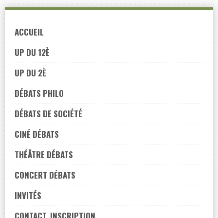
Skip
to
ACCUEIL
navigation
Skip
UP DU 12È
to
UP DU 2È
content
DÉBATS PHILO
DÉBATS DE SOCIÉTÉ
CINÉ DÉBATS
THÉÂTRE DÉBATS
CONCERT DÉBATS
INVITÉS
CONTACT, INSCRIPTION