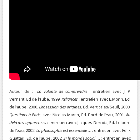
Auteur de :
La volonté de comprendre
: entretien avec J. P.
Vernant, Ed de l’aube, 1999.
Reliances
: entretien avec E.Morin, Ed.
de l'aube, 2000.
L’obsession des origines
, Ed. Verticales/Seuil, 2000.
Questions à Paris
, avec Nicolas Martin, Ed. Bord de l’eau, 2001.
Au
delà des apparences
: entretien avec Jacques Derrida, Ed. Le bord
de l’eau, 2002.
La philosophie est essentielle
… : entretien avec Félix
Guattari, Ed. de l'aube, 2002.
Si le monde social
… : entretien avec