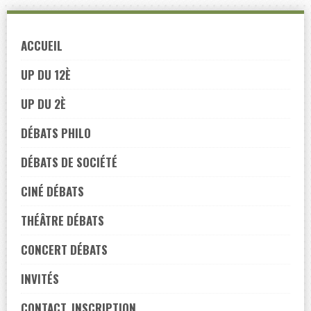
Skip
to
ACCUEIL
navigation
Skip
UP DU 12È
to
UP DU 2È
content
DÉBATS PHILO
DÉBATS DE SOCIÉTÉ
CINÉ DÉBATS
THÉÂTRE DÉBATS
CONCERT DÉBATS
INVITÉS
CONTACT, INSCRIPTION