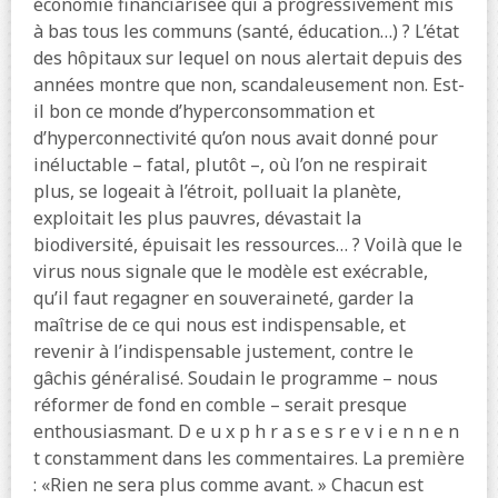
économie financiarisée qui a progressivement mis
à bas tous les communs (santé, éducation…) ? L’état
des hôpitaux sur lequel on nous alertait depuis des
années montre que non, scandaleusement non. Est-
il bon ce monde d’hyperconsommation et
d’hyperconnectivité qu’on nous avait donné pour
inéluctable – fatal, plutôt –, où l’on ne respirait
plus, se logeait à l’étroit, polluait la planète,
exploitait les plus pauvres, dévastait la
biodiversité, épuisait les ressources… ? Voilà que le
virus nous signale que le modèle est exécrable,
qu’il faut regagner en souveraineté, garder la
maîtrise de ce qui nous est indispensable, et
revenir à l’indispensable justement, contre le
gâchis généralisé. Soudain le programme – nous
réformer de fond en comble – serait presque
enthousiasmant. D e u x p h r a s e s r e v i e n n e n
t constamment dans les commentaires. La première
: «Rien ne sera plus comme avant. » Chacun est