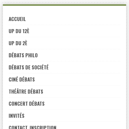
Skip
to
ACCUEIL
navigation
Skip
UP DU 12È
to
UP DU 2È
content
DÉBATS PHILO
DÉBATS DE SOCIÉTÉ
CINÉ DÉBATS
THÉÂTRE DÉBATS
CONCERT DÉBATS
INVITÉS
CONTACT, INSCRIPTION