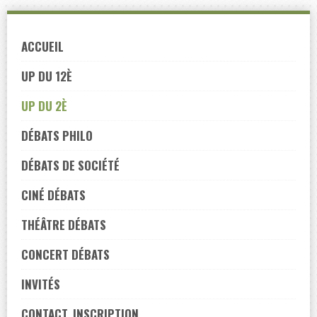
Skip
to
ACCUEIL
navigation
Skip
UP DU 12È
to
UP DU 2È
content
DÉBATS PHILO
DÉBATS DE SOCIÉTÉ
CINÉ DÉBATS
THÉÂTRE DÉBATS
CONCERT DÉBATS
INVITÉS
CONTACT, INSCRIPTION