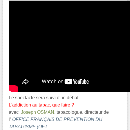
Le spectacle sera suivi d'un débat:
L'addiction au tabac, que faire ?
avec
Joseph OSMAN
, tabacologue, directeur de
l’
OFFICE FRANÇAIS DE PRÉVENTION DU
TABAGISME (OFT