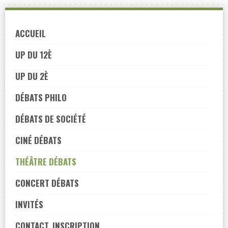
Skip
to
ACCUEIL
navigation
Skip
UP DU 12È
to
UP DU 2È
content
DÉBATS PHILO
DÉBATS DE SOCIÉTÉ
CINÉ DÉBATS
THÉÂTRE DÉBATS
CONCERT DÉBATS
INVITÉS
CONTACT, INSCRIPTION