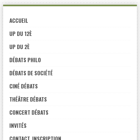
Skip
to
ACCUEIL
navigation
Skip
UP DU 12È
to
UP DU 2È
content
DÉBATS PHILO
DÉBATS DE SOCIÉTÉ
CINÉ DÉBATS
THÉÂTRE DÉBATS
CONCERT DÉBATS
INVITÉS
CONTACT, INSCRIPTION